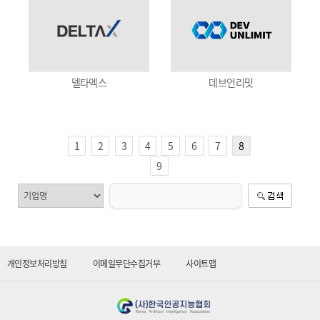
델타엑스
데브언리밋
1
2
3
4
5
6
7
8
9
개인정보처리방침
이메일무단수집거부
사이트맵