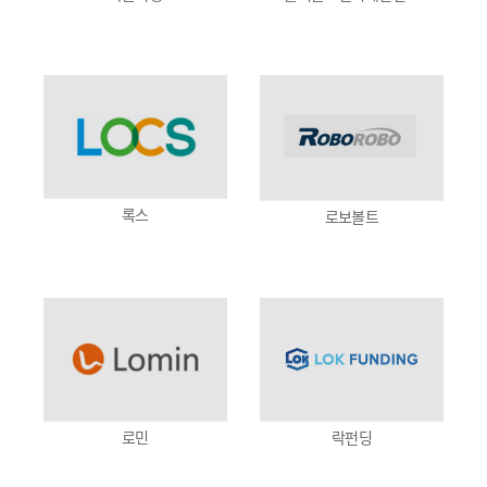
록스
로보볼트
로민
락펀딩