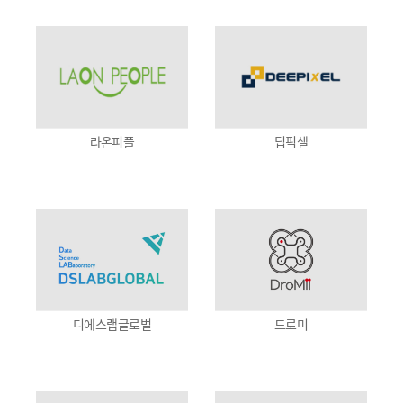
라온피플
딥픽셀
디에스랩글로벌
드로미