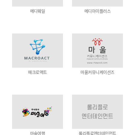
메디웨일
메디아이플러스
매크로액트
마울커뮤니케이션즈
마술여행
롤리플로엔터테인먼트